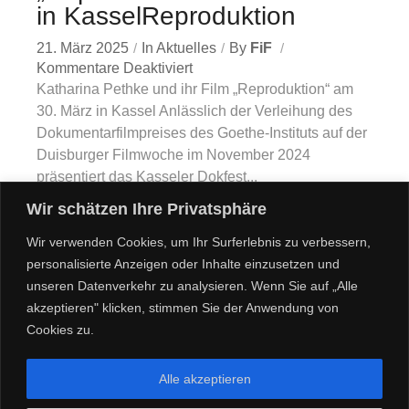
in KasselReproduktion
21. März 2025
In
Aktuelles
By
FiF
Kommentare Deaktiviert
Katharina Pethke und ihr Film „Reproduktion“ am
30. März in Kassel Anlässlich der Verleihung des
Dokumentarfilmpreises des Goethe-Instituts auf der
Duisburger Filmwoche im November 2024
präsentiert das Kasseler Dokfest...
Wir schätzen Ihre Privatsphäre
Read More
Wir verwenden Cookies, um Ihr Surferlebnis zu verbessern,
personalisierte Anzeigen oder Inhalte einzusetzen und
unseren Datenverkehr zu analysieren. Wenn Sie auf „Alle
akzeptieren" klicken, stimmen Sie der Anwendung von
Cookies zu.
Alle akzeptieren