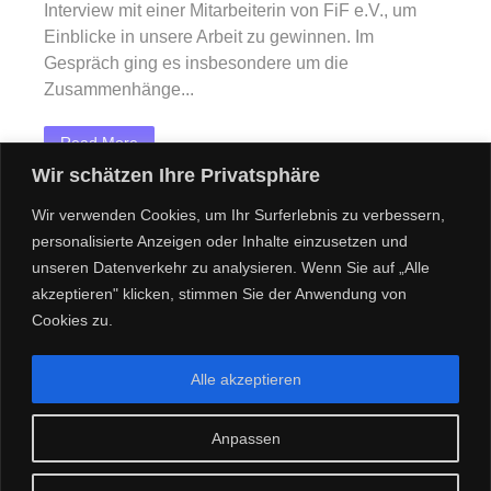
Interview mit einer Mitarbeiterin von FiF e.V., um
Einblicke in unsere Arbeit zu gewinnen. Im
Gespräch ging es insbesondere um die
Zusammenhänge...
Read More
Wir schätzen Ihre Privatsphäre
Wir verwenden Cookies, um Ihr Surferlebnis zu verbessern,
personalisierte Anzeigen oder Inhalte einzusetzen und
1
2
3
4
5
NEXT
unseren Datenverkehr zu analysieren. Wenn Sie auf „Alle
akzeptieren" klicken, stimmen Sie der Anwendung von
Cookies zu.
Alle akzeptieren
FRAUEN INFORMIEREN FRAUEN - FIF E.V.
Anpassen
Impressum
Datenschutzerklärung