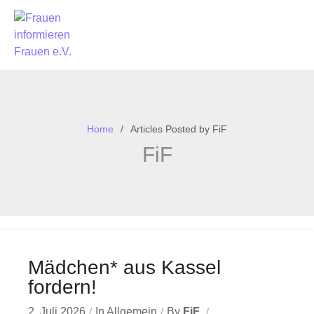
Home
Articles Posted by FiF
FiF
Mädchen* aus Kassel
fordern!
2. Juli 2026
In
Allgemein
By
FiF