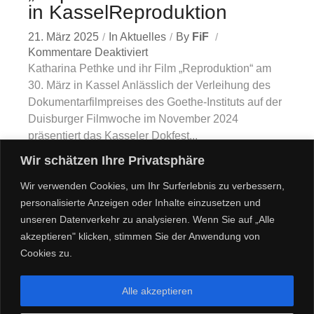
in KasselReproduktion
21. März 2025
In
Aktuelles
By
FiF
Kommentare Deaktiviert
Katharina Pethke und ihr Film „Reproduktion“ am
30. März in Kassel Anlässlich der Verleihung des
Dokumentarfilmpreises des Goethe-Instituts auf der
Duisburger Filmwoche im November 2024
präsentiert das Kasseler Dokfest...
Wir schätzen Ihre Privatsphäre
Read More
Wir verwenden Cookies, um Ihr Surferlebnis zu verbessern,
personalisierte Anzeigen oder Inhalte einzusetzen und
unseren Datenverkehr zu analysieren. Wenn Sie auf „Alle
akzeptieren" klicken, stimmen Sie der Anwendung von
Cookies zu.
Alle akzeptieren