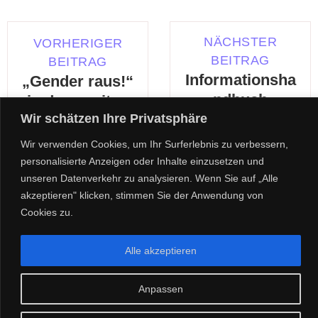
NÄCHSTER
VORHERIGER
BEITRAG
BEITRAG
Informationsha
„Gender raus!“
ndbuch
in der zweiten
"Scheidung" in
Wir schätzen Ihre Privatsphäre
Auflage
28. Auflage
erschienen
Wir verwenden Cookies, um Ihr Surferlebnis zu verbessern,
erschienen
personalisierte Anzeigen oder Inhalte einzusetzen und
unseren Datenverkehr zu analysieren. Wenn Sie auf „Alle
akzeptieren" klicken, stimmen Sie der Anwendung von
Cookies zu.
Alle akzeptieren
FRAUEN INFORMIEREN FRAUEN - FIF E.V.
Anpassen
Impressum
Datenschutzerklärung