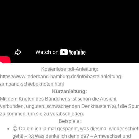
Kostenlose pdf-Anleitung:
https://www.lederband-hamburg.de/info/bastelanleitung-
armband-schiebeknoten.html
Kurzanleitung:
Mit dem Knoten des Bändchens ist schon die Absicht
verbunden, unguten, schwächenden Denkmustern auf die Spur
zu kommen, um sie zu verabschieden.
Beispiele:
😕 Da bin ich ja mal gespannt, was diesmal wieder schief
geht! – 🤔 Was denke ich denn da? – Armwechsel und